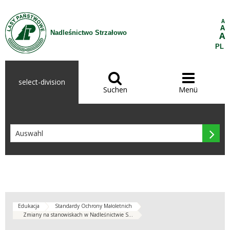
Zum Inhalt wechseln
A
A
Nadleśnictwo Strzałowo
A
PL


select-division
Suchen
Menü

Edukacja
Standardy Ochrony Małoletnich
Zmiany na stanowiskach w Nadleśnictwie S...