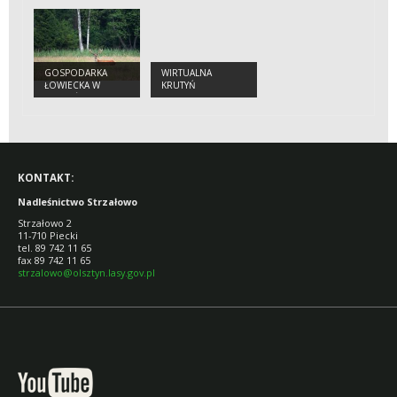
STRZAŁOWO
GOSPODARKA
WIRTUALNA
ŁOWIECKA W
KRUTYŃ
NADLEŚNICTWIE
STRZAŁOWO
KONTAKT:
Nadleśnictwo Strzałowo
Strzałowo 2
11-710 Piecki
tel. 89 742 11 65
fax 89 742 11 65
strzalowo@olsztyn.lasy.gov.pl