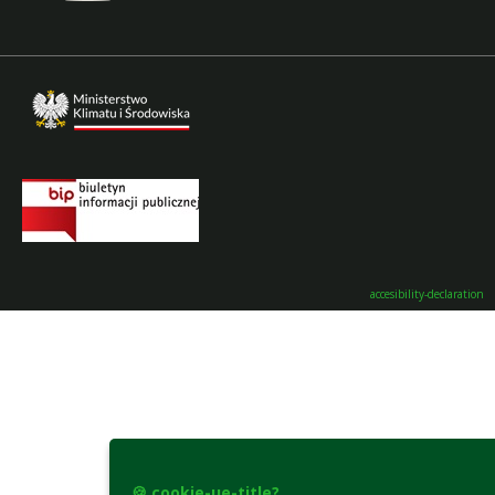
accesibility-declaration
🍪 cookie-ue-title?