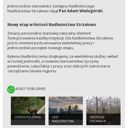
Jednocześnie stanowisko Zastępcy Nadleśniczego
Nadleśnictwa Strzałowo objął
Pan Adam Wielogórski
.
Nowy etap w historii Nadleśnictwa Strzałowo
Zmiany personalne stanowią naturalny element
funkcjonowania każdej instytucji. Dla Nadleśnictwa Strzałowo
jest to moment podsumowania wieloletniej pracy i
jednocześnie początek nowego etapu.
Byłemu Nadleśniczemu dziękujemy za wieloletnią służbę i wkład
w rozwój jednostki, a nowemu kierownictwu życzymy
powodzenia, satysfakcji z pracy oraz dalszych sukcesów w
zarządzaniu lasami regionu.
ASSET PUBLISHER
ASSET PUBLISHER
OFERTA POLOWAŃ
LASY
SPRZEDAŻ
NADLEŚNICTWA
DREWNA W
STRZAŁOWO
NADLEŚNICTWIE