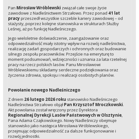
Pan
Mirosław Wróblewski
związał całe swoje życie
zawodowe z Nadleśnictwem Strzałowo. Przez ponad
41 lat
pracy
przeszedł wszystkie szczeble kariery zawodowej – od
stażysty, poprzez kolejne stanowiska w strukturach Służby
Leśnej, aż po funkcję Nadleśniczego.
Jego wieloletnie doświadczenie, zaangażowanie oraz
odpowiedzialność miały istotny wpływ na rozwój nadleśnictwa,
realizację zadań gospodarczych i ochronnych oraz budowanie
silnego zespołu pracowników. Przejście na emeryturę to
moment podsumowań, wdzięczności i uznania za lata rzetelnej
pracy na rzecz polskich lasów. Panu Mirosławowi
Wróblewskiemu składamy serdeczne podziękowania oraz
życzenia zdrowia, spokoju i realizacji osobistych planów.
Powołanie nowego Nadleśniczego
Z dniem
26 lutego 2026 roku
stanowisko Nadleśniczego
Nadleśnictwa Strzałowo objął
Pan Krzysztof Mroczkowski
.
Akt powołania został wręczony przez Dyrektora
Regionalnej Dyrekcji Lasów Państwowych w Olsztynie
,
Pana Adama Czajkowskiego. Nowy Nadleśniczy obejmuje
stanowisko jako następca Mirosława Wróblewskiego,
przejmując odpowiedzialność za dalsze funkcjonowanie i
rozwój jednostki.