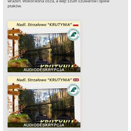
wrażeń. Wokół leśna cisza, a więc szum szuwarów i śpiew
ptaków.