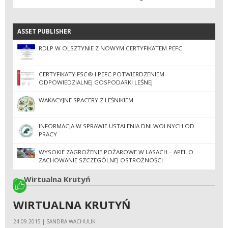
ASSET PUBLISHER
ASSET PUBLISHER
RDLP W OLSZTYNIE Z NOWYM CERTYFIKATEM PEFC
CERTYFIKATY FSC® I PEFC POTWIERDZENIEM
ODPOWIEDZIALNEJ GOSPODARKI LEŚNEJ
WAKACYJNE SPACERY Z LEŚNIKIEM
INFORMACJA W SPRAWIE USTALENIA DNI WOLNYCH OD
PRACY
WYSOKIE ZAGROŻENIE POŻAROWE W LASACH – APEL O
ZACHOWANIE SZCZEGÓLNEJ OSTROŻNOŚCI
Wirtualna Krutyń
WIRTUALNA KRUTYŃ
24.09.2015 | SANDRA WACHULIK