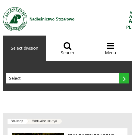
Skip to Content
A
A
Nadleśnictwo Strzałowo
A
PL


Select division
Search
Menu

Edukacja
Wirtualna Krutyń