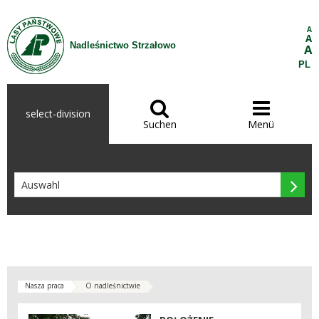
Zum Inhalt wechseln
A
A
Nadleśnictwo Strzałowo
A
PL


select-division
Suchen
Menü

Nasza praca
O nadleśnictwie