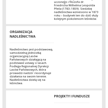
uczonego i filozofa dr.
Friedricha Wilhelma Leopolda
Pfeila (1783–1859). Siedzibę
nadleśnictwa wzniesiono w 1873
roku – budynek ten do dziś służy
kolejnym pokoleniom leśników.
ORGANIZACJA
NADLEŚNICTWA
Nadleśnictwo jest podstawową,
samodzielną jednostką
organizacyjną Lasów
Państwowych działającą na
podstawie ustawy o lasach.
Podlega Regionalnej Dyrekcji
Lasów Państwowych, która
prowadzi nadzór i koordynuje
działania na swoim terenie.
Nadleśnictwa dzielą się na
leśnictwa.
PROJEKTY I FUNDUSZE