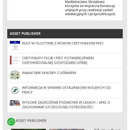
Nadleśnictwo Strzałowo
korzysta ze wsparcia funduszy
unijnych przy realizacji zadań
edukacyjnych i przyrodniczych.
ASSET PUBLISHER
ASSET PUBLISHER
RDLP W OLSZTYNIE Z NOWYM CERTYFIKATEM PEFC
CERTYFIKATY FSC® I PEFC POTWIERDZENIEM
ODPOWIEDZIALNEJ GOSPODARKI LEŚNEJ
WAKACYJNE SPACERY Z LEŚNIKIEM
INFORMACJA W SPRAWIE USTALENIA DNI WOLNYCH OD
PRACY
WYSOKIE ZAGROŻENIE POŻAROWE W LASACH – APEL O
ZACHOWANIE SZCZEGÓLNEJ OSTROŻNOŚCI
ASSET PUBLISHER
ASSET PUBLISHER