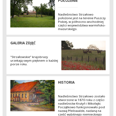
POŁOŻENIE
Nadleśnictwo Strzałowo
położone jest na terenie Puszczy
Piskiej, w północno-wschodniej
części województwa warmińsko-
mazurskiego.
GALERIA ZDJĘĆ
"Strzałowskie" krajobrazy
urzekają swym pięknem o każdej
porze roku.
HISTORIA
Nadleśnictwo Strzałowo zostało
utworzone w 1870 roku z części
nadleśnictw Krutyń i Mikołajki.
Początkowo funkcjonowało pod
nazwą Pfeilswalde, nadaną na
cześć wybitnego niemieckiego