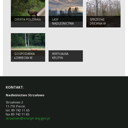
OFERTA POLOWAŃ
LASY
SPRZEDAŻ
NADLEŚNICTWA
DREWNA W
STRZAŁOWO
NADLEŚNICTWIE
STRZAŁOWO
GOSPODARKA
WIRTUALNA
ŁOWIECKA W
KRUTYŃ
NADLEŚNICTWIE
STRZAŁOWO
KONTAKT:
Nadleśnictwo Strzałowo
Strzałowo 2
11-710 Piecki
tel. 89 742 11 65
fax 89 742 11 65
strzalowo@olsztyn.lasy.gov.pl